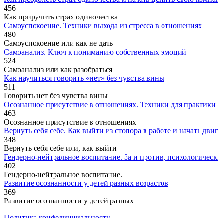
456
Как приручить страх одиночества
Самоуспокоение. Техники выхода из стресса в отношениях
480
Самоуспокоение или как не дать
Самоанализ. Ключ к пониманию собственных эмоций
524
Самоанализ или как разобраться
Как научиться говорить «нет» без чувства вины
511
Говорить нет без чувства вины
Осознанное присутствие в отношениях. Техники для практик
463
Осознанное присутствие в отношениях
Вернуть себя себе. Как выйти из стопора в работе и начать дви
348
Вернуть себя себе или, как выйти
Гендерно-нейтральное воспитание. За и против, психологическ
402
Гендерно‑нейтральное воспитание.
Развитие осознанности у детей разных возрастов
369
Развитие осознанности у детей разных
Политика конфединциальности