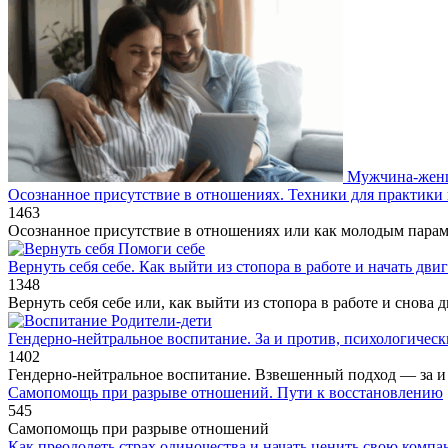
Мужчина-жен
Осознанное присутствие в отношениях. Техники для практик
1
463
Осознанное присутствие в отношениях или как молодым парам 
Помоги себе
Вернуть себя себе. Как выйти из стопора в работе и начать дви
1
348
Вернуть себя себе или, как выйти из стопора в работе и снова 
Родители-дети
Гендерно-нейтральное воспитание. За и против, психологическ
1
402
Гендерно‑нейтральное воспитание. Взвешенный подход — за и 
Самопомощь при разрыве отношений. Пути к восстановлению
545
Самопомощь при разрыве отношений
Как преодолеть страх одиночества и начать ценить свою комп