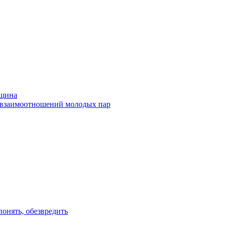
щина
и взаимоотношений молодых пар
онять, обезвредить