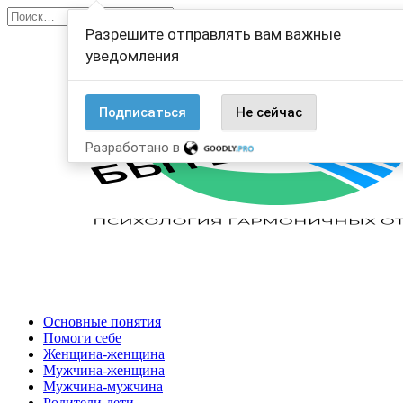
Перейти
Search
к
for:
Разрешите отправлять вам важные
содержанию
уведомления
Подписаться
Не сейчас
Разработано в
Основные понятия
Помоги себе
Женщина-женщина
Мужчина-женщина
Мужчина-мужчина
Родители-дети