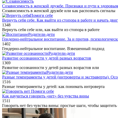
Созависимость в женской дружбе. Признаки и пути к здоровы
Созависимость в женской дружбе или как распознать сигналы
Помоги себе
Вернуть себя себе. Как выйти из стопора в работе и начать дви
1
348
Вернуть себя себе или, как выйти из стопора в работе
Родители-дети
Гендерно-нейтральное воспитание. За и против, психологическ
1
402
Гендерно‑нейтральное воспитание. Взвешенный подход
Родители-дети
Развитие осознанности у детей разных возрастов
1
369
Развитие осознанности у детей разных возрастов или
Родители-дети
Разные темпераменты у детей (интроверты и экстраверты). Ос
1
516
Разные темпераменты у детей: как понимать интроверта
Помоги себе
Как научиться говорить «нет» без чувства вины
1
511
Говорить нет без чувства вины: простые шаги, чтобы защитить 