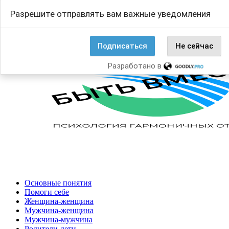
Перейти
Search
Разрешите отправлять вам важные уведомления
к
for:
содержанию
Подписаться
Не сейчас
Разработано в
Основные понятия
Помоги себе
Женщина-женщина
Мужчина-женщина
Мужчина-мужчина
Родители-дети