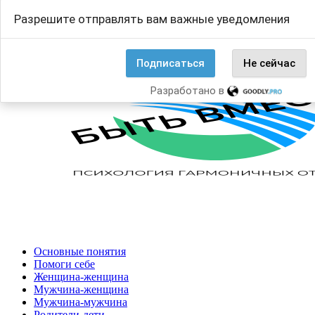
Перейти
Search
Разрешите отправлять вам важные уведомления
к
for:
содержанию
Подписаться
Не сейчас
Разработано в
Основные понятия
Помоги себе
Женщина-женщина
Мужчина-женщина
Мужчина-мужчина
Родители-дети