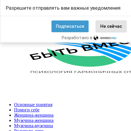
Перейти
Search
Разрешите отправлять вам важные уведомления
к
for:
содержанию
Подписаться
Не сейчас
Разработано в
Основные понятия
Помоги себе
Женщина-женщина
Мужчина-женщина
Мужчина-мужчина
Родители-дети