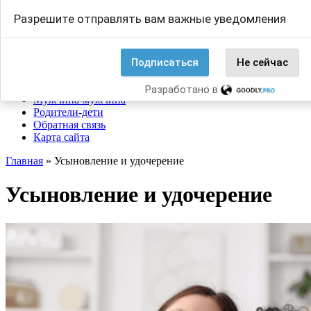
Перейти
Search
Разрешите отправлять вам важные уведомления
к
for:
содержанию
Основные понятия
Помоги себе
Подписаться
Не сейчас
Женщина-женщина
Мужчина-женщина
Разработано в
Мужчина-мужчина
Родители-дети
Обратная связь
Карта сайта
Главная
»
Усыновление и удочерение
Усыновление и удочерение