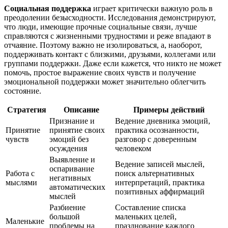
Социальная поддержка
играет критически важную роль в
преодолении безысходности. Исследования демонстрируют,
что люди, имеющие прочные социальные связи, лучше
справляются с жизненными трудностями и реже впадают в
отчаяние. Поэтому важно не изолироваться, а, наоборот,
поддерживать контакт с близкими, друзьями, коллегами или
группами поддержки. Даже если кажется, что никто не может
помочь, простое выражение своих чувств и получение
эмоциональной поддержки может значительно облегчить
состояние.
Стратегия
Описание
Примеры действий
Признание и
Ведение дневника эмоций,
Принятие
принятие своих
практика осознанности,
чувств
эмоций без
разговор с доверенным
осуждения
человеком
Выявление и
Ведение записей мыслей,
оспаривание
Работа с
поиск альтернативных
негативных
мыслями
интерпретаций, практика
автоматических
позитивных аффирмаций
мыслей
Разбиение
Составление списка
большой
маленьких целей,
Маленькие
проблемы на
празднование каждого