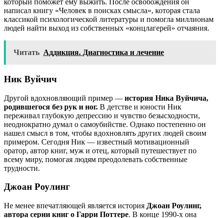
который поможет ему выжить. После освобождения он
написал книгу «Человек в поисках смысла», которая стала
классикой психологической литературы и помогла миллионам
людей найти выход из собственных «концлагерей» отчаяния.
Читать
Аддикция. Диагностика и лечение
Ник Вуйчич
Другой вдохновляющий пример —
история Ника Вуйчича,
родившегося без рук и ног.
В детстве и юности Ник
переживал глубокую депрессию и чувство безысходности,
неоднократно думал о самоубийстве. Однако постепенно он
нашел смысл в том, чтобы вдохновлять других людей своим
примером. Сегодня Ник — известный мотивационный
оратор, автор книг, муж и отец, который путешествует по
всему миру, помогая людям преодолевать собственные
трудности.
Джоан Роулинг
Не менее впечатляющей является история
Джоан Роулинг,
автора серии книг о Гарри Поттере
. В конце 1990-х она