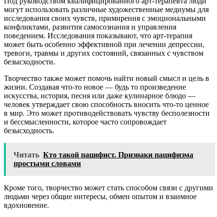
Под руководством квалифицированного арт-терапевта люди
могут использовать различные художественные медиумы для
исследования своих чувств, примирения с эмоциональными
конфликтами, развития самосознания и управления
поведением. Исследования показывают, что арт-терапия
может быть особенно эффективной при лечении депрессии,
тревоги, травмы и других состояний, связанных с чувством
безысходности.
Творчество также может помочь найти новый смысл и цель в
жизни. Создавая что-то новое — будь то произведение
искусства, история, песня или даже кулинарное блюдо —
человек утверждает свою способность вносить что-то ценное
в мир. Это может противодействовать чувству бесполезности
и бессмысленности, которое часто сопровождает
безысходность.
Читать
Кто такой пацифист. Признаки пацифизма
простыми словами
Кроме того, творчество может стать способом связи с другими
людьми через общие интересы, обмен опытом и взаимное
вдохновение.