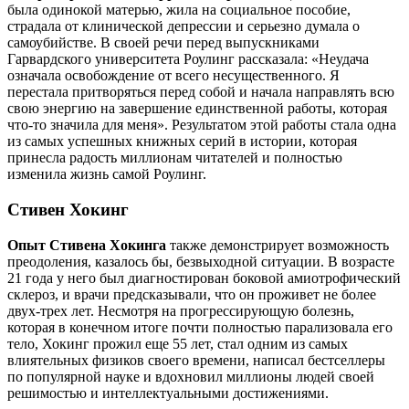
была одинокой матерью, жила на социальное пособие,
страдала от клинической депрессии и серьезно думала о
самоубийстве. В своей речи перед выпускниками
Гарвардского университета Роулинг рассказала: «Неудача
означала освобождение от всего несущественного. Я
перестала притворяться перед собой и начала направлять всю
свою энергию на завершение единственной работы, которая
что-то значила для меня». Результатом этой работы стала одна
из самых успешных книжных серий в истории, которая
принесла радость миллионам читателей и полностью
изменила жизнь самой Роулинг.
Стивен Хокинг
Опыт Стивена Хокинга
также демонстрирует возможность
преодоления, казалось бы, безвыходной ситуации. В возрасте
21 года у него был диагностирован боковой амиотрофический
склероз, и врачи предсказывали, что он проживет не более
двух-трех лет. Несмотря на прогрессирующую болезнь,
которая в конечном итоге почти полностью парализовала его
тело, Хокинг прожил еще 55 лет, стал одним из самых
влиятельных физиков своего времени, написал бестселлеры
по популярной науке и вдохновил миллионы людей своей
решимостью и интеллектуальными достижениями.