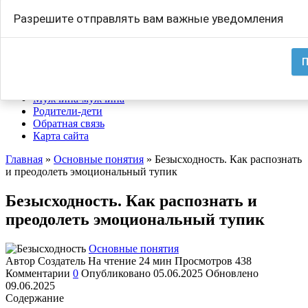
Перейти
Search
Разрешите отправлять вам важные уведомления
к
for:
содержанию
Основные понятия
Помоги себе
П
Женщина-женщина
Мужчина-женщина
Мужчина-мужчина
Родители-дети
Обратная связь
Карта сайта
Главная
»
Основные понятия
»
Безысходность. Как распознать
и преодолеть эмоциональный тупик
Безысходность. Как распознать и
преодолеть эмоциональный тупик
Основные понятия
Автор
Создатель
На чтение
24 мин
Просмотров
438
Комментарии
0
Опубликовано
05.06.2025
Обновлено
09.06.2025
Содержание