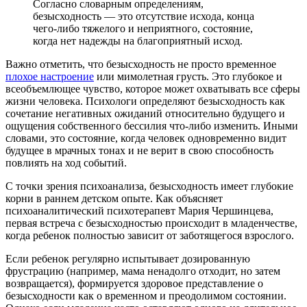
Согласно словарным определениям,
безысходность — это отсутствие исхода, конца
чего-либо тяжелого и неприятного, состояние,
когда нет надежды на благоприятный исход.
Важно отметить, что безысходность не просто временное
плохое настроение
или мимолетная грусть. Это глубокое и
всеобъемлющее чувство, которое может охватывать все сферы
жизни человека. Психологи определяют безысходность как
сочетание негативных ожиданий относительно будущего и
ощущения собственного бессилия что-либо изменить. Иными
словами, это состояние, когда человек одновременно видит
будущее в мрачных тонах и не верит в свою способность
повлиять на ход событий.
С точки зрения психоанализа, безысходность имеет глубокие
корни в раннем детском опыте. Как объясняет
психоаналитический психотерапевт Мария Чершинцева,
первая встреча с безысходностью происходит в младенчестве,
когда ребенок полностью зависит от заботящегося взрослого.
Если ребенок регулярно испытывает дозированную
фрустрацию (например, мама ненадолго отходит, но затем
возвращается), формируется здоровое представление о
безысходности как о временном и преодолимом состоянии.