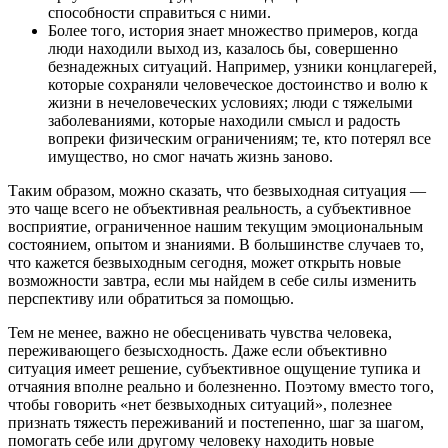
способности справиться с ними.
Более того, история знает множество примеров, когда
люди находили выход из, казалось бы, совершенно
безнадежных ситуаций. Например, узники концлагерей,
которые сохраняли человеческое достоинство и волю к
жизни в нечеловеческих условиях; люди с тяжелыми
заболеваниями, которые находили смысл и радость
вопреки физическим ограничениям; те, кто потерял все
имущество, но смог начать жизнь заново.
Таким образом, можно сказать, что безвыходная ситуация —
это чаще всего не объективная реальность, а субъективное
восприятие, ограниченное нашим текущим эмоциональным
состоянием, опытом и знаниями. В большинстве случаев то,
что кажется безвыходным сегодня, может открыть новые
возможности завтра, если мы найдем в себе силы изменить
перспективу или обратиться за помощью.
Тем не менее, важно не обесценивать чувства человека,
переживающего безысходность. Даже если объективно
ситуация имеет решение, субъективное ощущение тупика и
отчаяния вполне реально и болезненно. Поэтому вместо того,
чтобы говорить «нет безвыходных ситуаций», полезнее
признать тяжесть переживаний и постепенно, шаг за шагом,
помогать себе или другому человеку находить новые