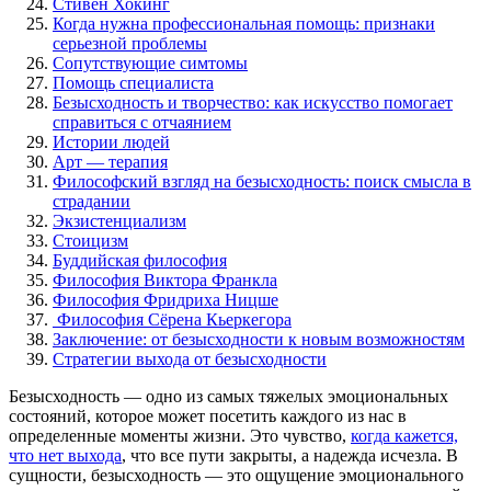
Стивен Хокинг
Когда нужна профессиональная помощь: признаки
серьезной проблемы
Сопутствующие симтомы
Помощь специалиста
Безысходность и творчество: как искусство помогает
справиться с отчаянием
Истории людей
Арт — терапия
Философский взгляд на безысходность: поиск смысла в
страдании
Экзистенциализм
Стоицизм
Буддийская философия
Философия Виктора Франкла
Философия Фридриха Ницше
Философия Сёрена Кьеркегора
Заключение: от безысходности к новым возможностям
Стратегии выхода от безысходности
Безысходность — одно из самых тяжелых эмоциональных
состояний, которое может посетить каждого из нас в
определенные моменты жизни. Это чувство,
когда кажется,
что нет выхода
, что все пути закрыты, а надежда исчезла. В
сущности, безысходность — это ощущение эмоционального