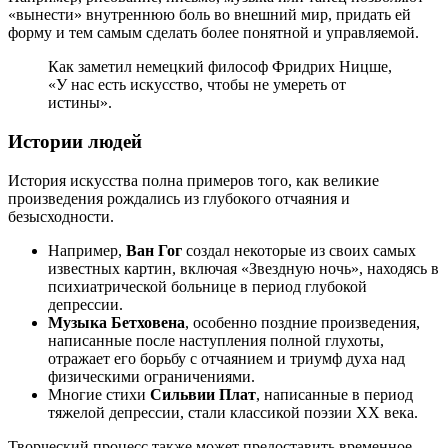
«вынести» внутреннюю боль во внешний мир, придать ей
форму и тем самым сделать более понятной и управляемой.
Как заметил немецкий философ Фридрих Ницше,
«У нас есть искусство, чтобы не умереть от
истины».
Истории людей
История искусства полна примеров того, как великие
произведения рождались из глубокого отчаяния и
безысходности.
Например,
Ван Гог
создал некоторые из своих самых
известных картин, включая «Звездную ночь», находясь в
психиатрической больнице в период глубокой
депрессии.
Музыка Бетховена
, особенно поздние произведения,
написанные после наступления полной глухоты,
отражает его борьбу с отчаянием и триумф духа над
физическими ограничениями.
Многие стихи
Сильвии Плат
, написанные в период
тяжелой депрессии, стали классикой поэзии XX века.
Творческий процесс также может предоставить временное