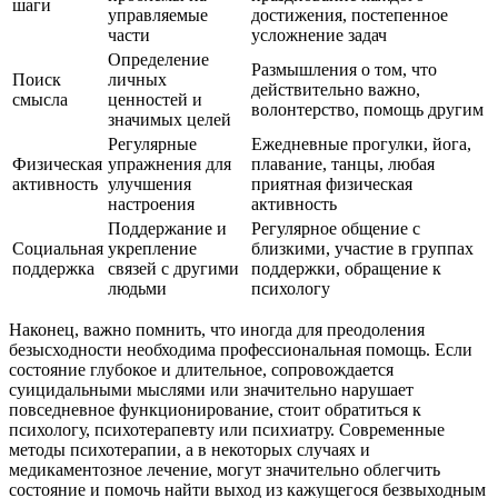
шаги
управляемые
достижения, постепенное
части
усложнение задач
Определение
Размышления о том, что
Поиск
личных
действительно важно,
смысла
ценностей и
волонтерство, помощь другим
значимых целей
Регулярные
Ежедневные прогулки, йога,
Физическая
упражнения для
плавание, танцы, любая
активность
улучшения
приятная физическая
настроения
активность
Поддержание и
Регулярное общение с
Социальная
укрепление
близкими, участие в группах
поддержка
связей с другими
поддержки, обращение к
людьми
психологу
Наконец, важно помнить, что иногда для преодоления
безысходности необходима профессиональная помощь. Если
состояние глубокое и длительное, сопровождается
суицидальными мыслями или значительно нарушает
повседневное функционирование, стоит обратиться к
психологу, психотерапевту или психиатру. Современные
методы психотерапии, а в некоторых случаях и
медикаментозное лечение, могут значительно облегчить
состояние и помочь найти выход из кажущегося безвыходным