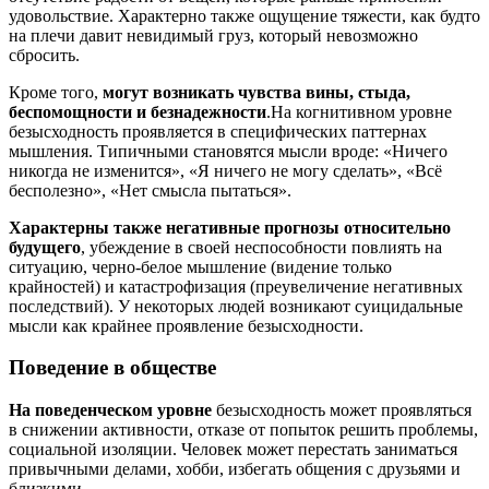
удовольствие. Характерно также ощущение тяжести, как будто
на плечи давит невидимый груз, который невозможно
сбросить.
Кроме того,
могут возникать чувства вины, стыда,
беспомощности и безнадежности
.На когнитивном уровне
безысходность проявляется в специфических паттернах
мышления. Типичными становятся мысли вроде: «Ничего
никогда не изменится», «Я ничего не могу сделать», «Всё
бесполезно», «Нет смысла пытаться».
Характерны также негативные прогнозы относительно
будущего
, убеждение в своей неспособности повлиять на
ситуацию, черно-белое мышление (видение только
крайностей) и катастрофизация (преувеличение негативных
последствий). У некоторых людей возникают суицидальные
мысли как крайнее проявление безысходности.
Поведение в обществе
На поведенческом уровне
безысходность может проявляться
в снижении активности, отказе от попыток решить проблемы,
социальной изоляции. Человек может перестать заниматься
привычными делами, хобби, избегать общения с друзьями и
близкими.