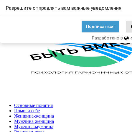
Перейти
Search
Разрешите отправлять вам важные уведомления
к
for:
содержанию
Подписаться
Разработано в
Основные понятия
Помоги себе
Женщина-женщина
Мужчина-женщина
Мужчина-мужчина
Родители-дети