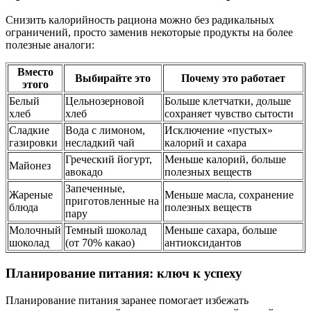
Снизить калорийность рациона можно без радикальных
ограничений, просто заменив некоторые продукты на более
полезные аналоги:
Вместо
Выбирайте это
Почему это работает
этого
Белый
Цельнозерновой
Больше клетчатки, дольше
хлеб
хлеб
сохраняет чувство сытости
Сладкие
Вода с лимоном,
Исключение «пустых»
газировки
несладкий чай
калорий и сахара
Греческий йогурт,
Меньше калорий, больше
Майонез
авокадо
полезных веществ
Запеченные,
Жареные
Меньше масла, сохранение
приготовленные на
блюда
полезных веществ
пару
Молочный
Темный шоколад
Меньше сахара, больше
шоколад
(от 70% какао)
антиоксидантов
Планирование питания: ключ к успеху
Планирование питания заранее помогает избежать