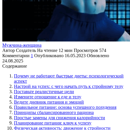
Мужчина-женщина
Автор
Создатель
На чтение
12 мин
Просмотров
574
Комментарии
1
Опубликовано
16.05.2023
Обновлено
24.08.2025
Содержание
Почему не работают быстрые диеты: психологический
аспект
Настрой на успех: с чего начать путь к стройному телу
Поставьте реалистичные цели
Измените отношение к еде и телу
Ведите дневник питания и эмоций
Правильное питание: основа успешного похудения
Принципы сбалансированного рациона
Простые замены для снижения калорийности
Планирование питания: ключ к успеху
Физическая активность: движение к стройности